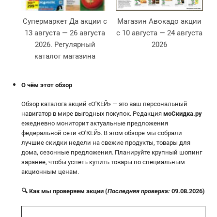
Супермаркет Да акции с
Магазин Авокадо акции
13 августа — 26 августа
с 10 августа — 24 августа
2026. Регулярный
2026
2
каталог магазина
О чём этот обзор
Обзор каталога акций «О'КЕЙ» — это ваш персональный
навигатор в мире выгодных покупок. Редакция
моСкидка.ру
ежедневно мониторит актуальные предложения
федеральной сети «О'КЕЙ». В этом обзоре мы собрали
лучшие скидки недели на свежие продукты, товары для
дома, сезонные предложения. Планируйте крупный шопинг
заранее, чтобы успеть купить товары по специальным
акционным ценам.
🔍 Как мы проверяем акции (
Последняя проверка:
09.08.2026)