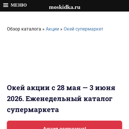
МЕНЮ
moskidka.ru
Перейти
к
Обзор каталога »
Акции
»
Окей супермаркет
содержимому
Окей акции с 28 мая — 3 июня
2026. Еженедельный каталог
супермаркета
Акция закончена!