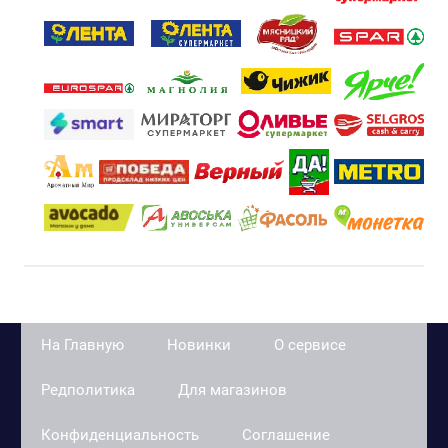
На Главную
Новинки
О сервисе
Редполитика
Для магазинов
Конфиденциальность
Соглашение