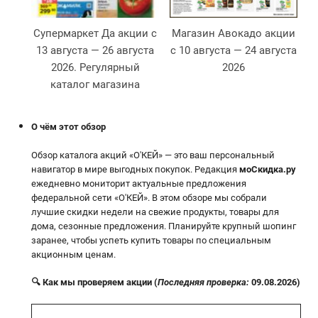
Супермаркет Да акции с
Магазин Авокадо акции
13 августа — 26 августа
с 10 августа — 24 августа
2026. Регулярный
2026
2
каталог магазина
О чём этот обзор
Обзор каталога акций «О'КЕЙ» — это ваш персональный
навигатор в мире выгодных покупок. Редакция
моСкидка.ру
ежедневно мониторит актуальные предложения
федеральной сети «О'КЕЙ». В этом обзоре мы собрали
лучшие скидки недели на свежие продукты, товары для
дома, сезонные предложения. Планируйте крупный шопинг
заранее, чтобы успеть купить товары по специальным
акционным ценам.
🔍 Как мы проверяем акции (
Последняя проверка:
09.08.2026)