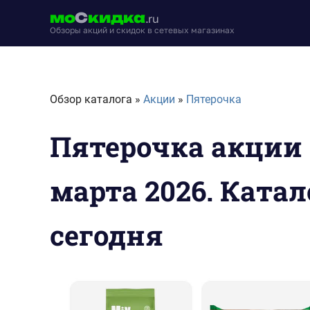
Перейти
мо
С
кидка
.ru
к
Обзоры акций и скидок в сетевых магазинах
содержимому
moskidka.ru
Обзор каталога »
Акции
»
Пятерочка
Пятерочка акции с
марта 2026. Катал
сегодня