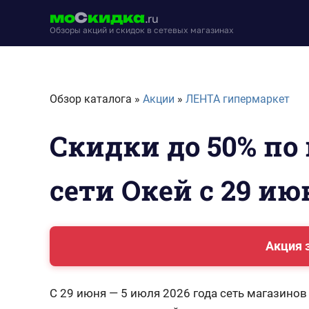
Перейти
мо
С
кидка
.ru
к
Обзоры акций и скидок в сетевых магазинах
содержимому
moskidka.ru
Обзор каталога »
Акции
»
ЛЕНТА гипермаркет
Скидки до 50% по
сети Окей с 29 ию
Акция 
С 29 июня — 5 июля 2026 года сеть магазинов