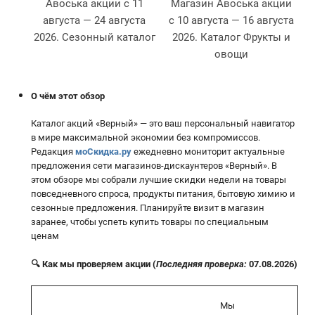
Авоська акции с 11
Магазин Авоська акции
августа — 24 августа
с 10 августа — 16 августа
Л
2026. Сезонный каталог
2026. Каталог Фрукты и
овощи
О чём этот обзор
Каталог акций «Верный» — это ваш персональный навигатор
в мире максимальной экономии без компромиссов.
Редакция
моСкидка.ру
ежедневно мониторит актуальные
предложения сети магазинов-дискаунтеров «Верный». В
этом обзоре мы собрали лучшие скидки недели на товары
повседневного спроса, продукты питания, бытовую химию и
сезонные предложения. Планируйте визит в магазин
заранее, чтобы успеть купить товары по специальным
ценам
🔍 Как мы проверяем акции (
Последняя проверка:
07.08.2026)
Мы