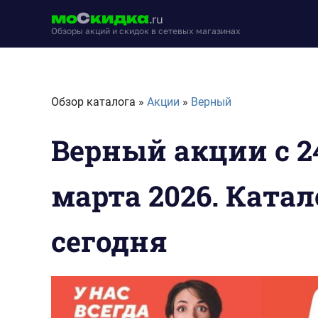
Перейти
мо
С
кидка
.ru
к
Обзоры акций и скидок в сетевых магазинах
содержимому
moskidka.ru
Обзор каталога »
Акции
»
Верный
Верный акции с 2
марта 2026. Катал
сегодня