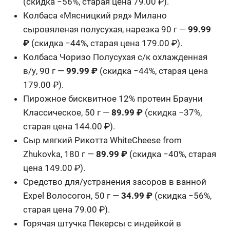
(скидка −56%, старая цена 79.00 ₽).
Колбаса «Мясницкий ряд» Милано
сыровяленая полусухая, нарезка 90 г —
99.99
₽
(скидка −44%, старая цена 179.00 ₽).
Колбаса Чоризо Полусухая с/к охлажденная
в/у, 90 г —
99.99 ₽
(скидка −44%, старая цена
179.00 ₽).
Пирожное бисквитное 12% протеин Брауни
Классическое, 50 г —
89.99 ₽
(скидка −37%,
старая цена 144.00 ₽).
Сыр мягкий Рикотта WhiteCheese from
Zhukovka, 180 г —
89.99 ₽
(скидка −40%, старая
цена 149.00 ₽).
Средство для/устранения засоров в ванной
Expel Волосогон, 50 г —
34.99 ₽
(скидка −56%,
старая цена 79.00 ₽).
Горячая штучка Пекерсы с индейкой в