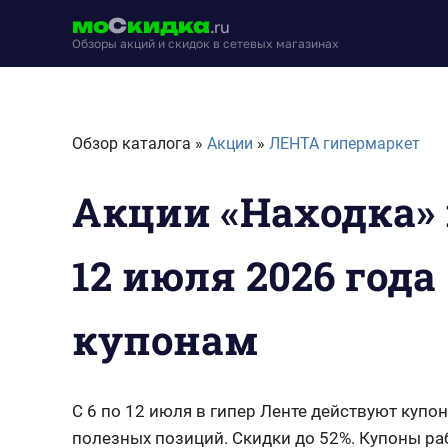
Перейти
мо
С
кидка
.ru
к
Обзоры акций и скидок в сетевых магазинах
содержимому
moskidka.ru
Обзор каталога »
Акции
»
ЛЕНТА гипермаркет
Акции «Находка» 
12 июля 2026 года
купонам
С 6 по 12 июля в гипер Ленте действуют купон
полезных позиций. Скидки до 52%. Купоны ра