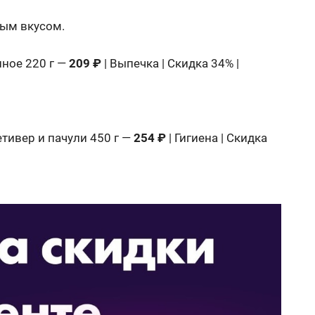
ным вкусом.
ное 220 г —
209 ₽
| Выпечка | Скидка 34% |
етивер и пачули 450 г —
254 ₽
| Гигиена | Скидка