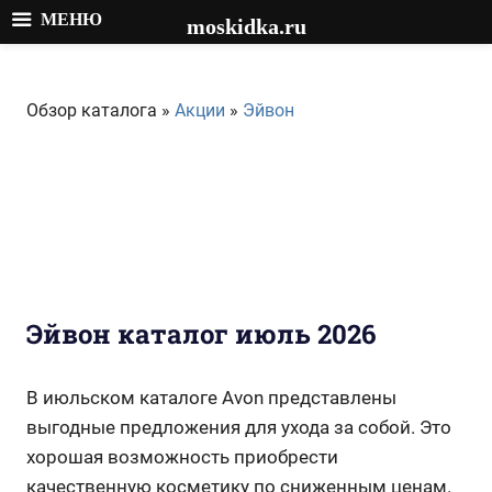
МЕНЮ
moskidka.ru
Перейти
к
Обзор каталога »
Акции
»
Эйвон
содержимому
Эйвон каталог июль 2026
В июльском каталоге Avon представлены
выгодные предложения для ухода за собой. Это
хорошая возможность приобрести
качественную косметику по сниженным ценам.