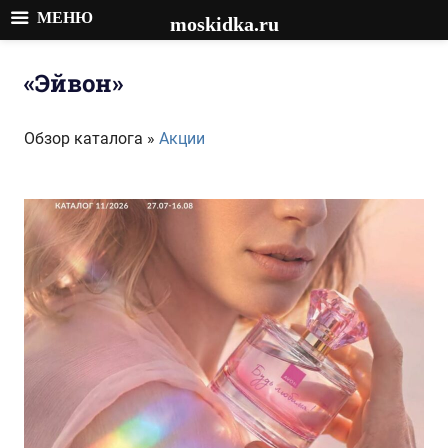
МЕНЮ
moskidka.ru
Перейти
к
«Эйвон»
содержимому
Обзор каталога »
Акции