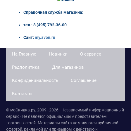
Справочная служба магазина
:
тел.: 8 (495) 792-36-00
Сайт:
my.avon.ru
На Главную
Новинки
О сервисе
Редполитика
Для магазинов
Конфиденциальность
Соглашение
Контакты
© моСкидка.ру, 2009–2026 · Независимый информационный
сервис · Не является официальным представителем
торговых сетей. Материалы сайта не являются публичной
офертой, рекламой или призывом к действию и