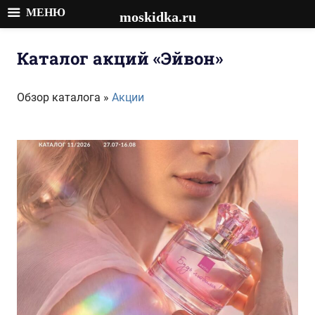
МЕНЮ
moskidka.ru
Перейти
к
Каталог акций «Эйвон»
содержимому
Обзор каталога »
Акции