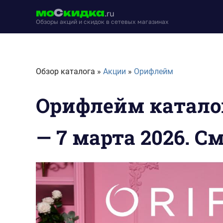
Перейти
мо
С
кидка
.ru
к
Обзоры акций и скидок в сетевых магазинах
содержимому
moskidka.ru
Обзор каталога »
Акции
»
Орифлейм
Орифлейм каталог
— 7 марта 2026. С